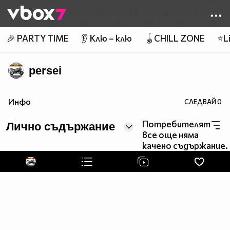
Member of
👾
🎉 PARTY TIME
👂 Клю – клю
🪀CHILL ZONE
⭐Li
persei
Инфо
СЛЕДВАЙ
0
Потребителят
Лично съдържание
все още няма
качено съдържание.