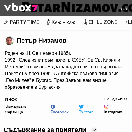
Member of
👾
🎉 PARTY TIME
👂 Клю – клю
🪀CHILL ZONE
⭐Li
Петър Низамов
Роден на 11 Септември 1985г.
1992г. След изпит съм приет в СХЕУ „Св.Св. Кирил и
Методий” и изучавам два западни езика от първи клас.
Приет съм през 199г. В Английска езикова гимназия
„Гео Милев” в Бургас. През Завършвам висше
образовение в Бургаския
свободен университет – специалност „право” през
Инфо
СЛЕДВАЙ
33
2018г. с отличен. Основател и организатор през 2016г.
Интернет
на две каузи , превърнати по-късно в благотворителни
страница
Facebook
Twitter
Instagram
неправителствени организации.
Първата е Международно сдружение „Свободна
Европа”, започнало с наименованието „Цивилни
Съдържание за приятели