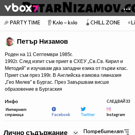
Member of
👾
🎉 PARTY TIME
👂 Клю – клю
🪀CHILL ZONE
⭐Li
Петър Низамов
Роден на 11 Септември 1985г.
1992г. След изпит съм приет в СХЕУ „Св.Св. Кирил и
Методий” и изучавам два западни езика от първи клас.
Приет съм през 199г. В Английска езикова гимназия
„Гео Милев” в Бургас. През Завършвам висше
образовение в Бургаския
свободен университет – специалност „право” през
Инфо
СЛЕДВАЙ
33
2018г. с отличен. Основател и организатор през 2016г.
Интернет
на две каузи , превърнати по-късно в благотворителни
страница
Facebook
Twitter
Instagram
неправителствени организации.
Първата е Международно сдружение „Свободна
Европа”, започнало с наименованието „Цивилни
Потребителят
Лично съдържание