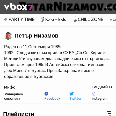
Member of
👾
🎉 PARTY TIME
👂 Клю – клю
🪀CHILL ZONE
⭐Li
Петър Низамов
Роден на 11 Септември 1985г.
1992г. След изпит съм приет в СХЕУ „Св.Св. Кирил и
Методий” и изучавам два западни езика от първи клас.
Приет съм през 199г. В Английска езикова гимназия
„Гео Милев” в Бургас. През Завършвам висше
образовение в Бургаския
свободен университет – специалност „право” през
Инфо
СЛЕДВАЙ
33
2018г. с отличен. Основател и организатор през 2016г.
Интернет
на две каузи , превърнати по-късно в благотворителни
страница
Facebook
Twitter
Instagram
неправителствени организации.
Първата е Международно сдружение „Свободна
Европа”, започнало с наименованието „Цивилни
Плейлисти