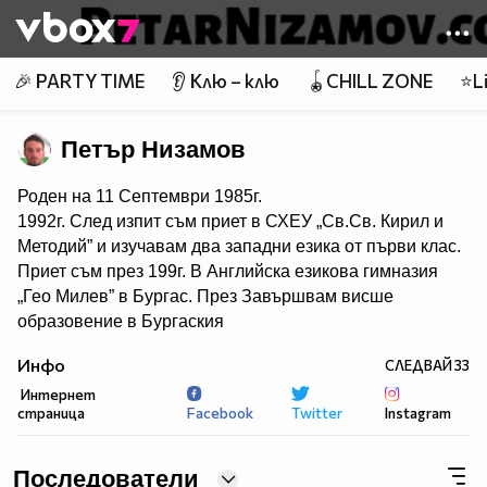
Member of
👾
🎉 PARTY TIME
👂 Клю – клю
🪀CHILL ZONE
⭐Li
Петър Низамов
Роден на 11 Септември 1985г.
1992г. След изпит съм приет в СХЕУ „Св.Св. Кирил и
Методий” и изучавам два западни езика от първи клас.
Приет съм през 199г. В Английска езикова гимназия
„Гео Милев” в Бургас. През Завършвам висше
образовение в Бургаския
свободен университет – специалност „право” през
Инфо
СЛЕДВАЙ
33
2018г. с отличен. Основател и организатор през 2016г.
Интернет
на две каузи , превърнати по-късно в благотворителни
страница
Facebook
Twitter
Instagram
неправителствени организации.
Първата е Международно сдружение „Свободна
Европа”, започнало с наименованието „Цивилни
Последователи