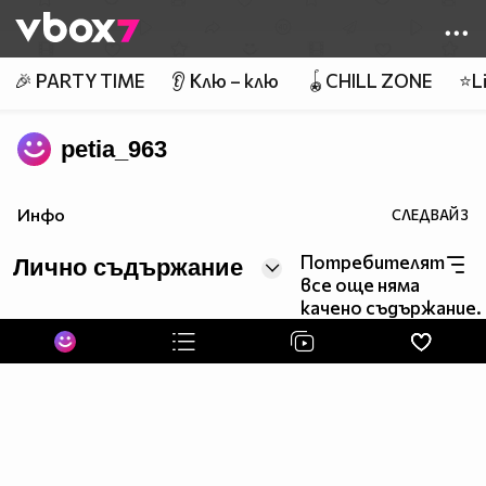
Member of
👾
🎉 PARTY TIME
👂 Клю – клю
🪀CHILL ZONE
⭐Li
petia_963
Инфо
СЛЕДВАЙ
3
Потребителят
Лично съдържание
все още няма
качено съдържание.