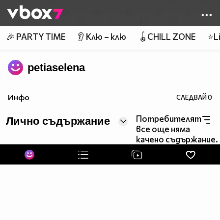
Member of
👾
🎉 PARTY TIME
👂 Клю – клю
🪀CHILL ZONE
⭐Li
petiaselena
Инфо
СЛЕДВАЙ
0
Потребителят
Лично съдържание
все още няма
качено съдържание.