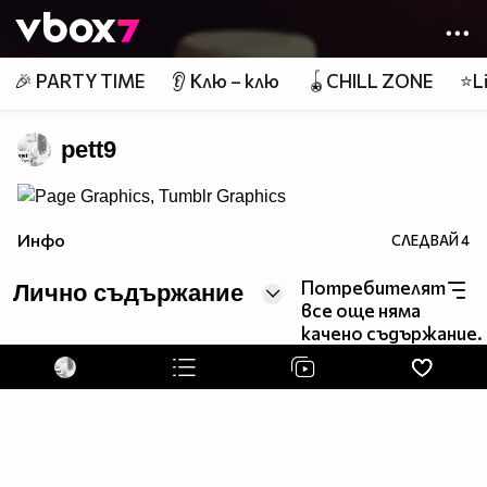
Member of
👾
🎉 PARTY TIME
👂 Клю – клю
🪀CHILL ZONE
⭐Li
pett9
Инфо
СЛЕДВАЙ
4
Потребителят
Лично съдържание
все още няма
качено съдържание.