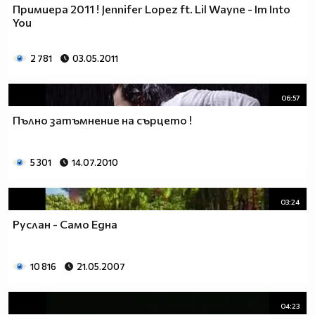
Примиера 2011 ! Jennifer Lopez ft. Lil Wayne - Im Into
You
2 781
03.05.2011
06:57
Пълно затъмнение на сърцето !
5 301
14.07.2010
03:24
Руслан - Само Една
10 816
21.05.2007
04:23