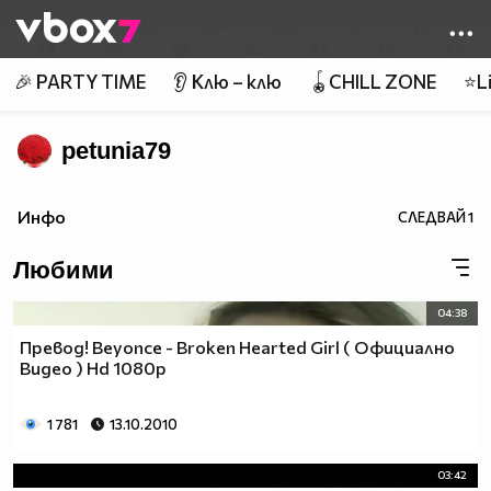
Member of
👾
🎉 PARTY TIME
👂 Клю – клю
🪀CHILL ZONE
⭐Li
petunia79
Инфо
СЛЕДВАЙ
1
Любими
04:38
Превод! Beyonce - Broken Hearted Girl ( Официално
Видео ) Hd 1080p
1 781
13.10.2010
03:42