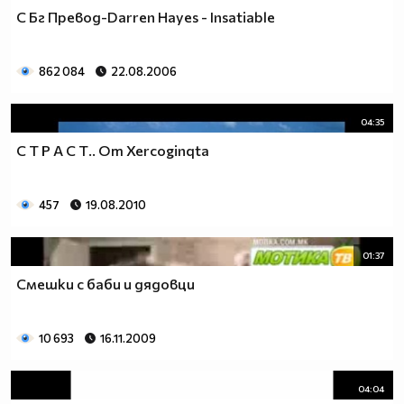
С Бг Превод-Darren Hayes - Insatiable
862 084
22.08.2006
04:35
С Т Р А С Т.. От Xercoginqta
457
19.08.2010
01:37
Смешки с баби и дядовци
10 693
16.11.2009
04:04