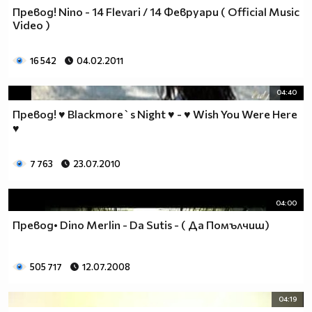
Превод! Nino - 14 Flevari / 14 Февруари ( Official Music
Video )
16 542
04.02.2011
04:40
Превод! ♥ Blackmore`s Night ♥ - ♥ Wish You Were Here
♥
7 763
23.07.2010
04:00
Превод• Dino Merlin - Da Sutis - ( Да Помълчиш)
505 717
12.07.2008
04:19