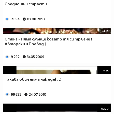
Среднощни страсти
2 894
07.08.2010
04:25
Стинг - Няма слънце когато тя си тръгне (
Авторски и Превод )
9 292
31.05.2009
01:15
Такава обич няма никъде! : D
99 632
24.07.2010
02:20