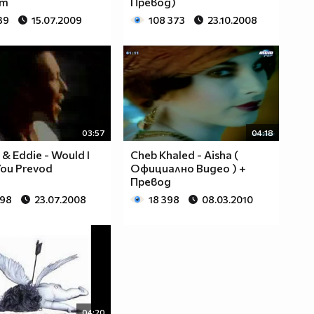
ст
Превод)
39
15.07.2009
108 373
23.10.2008
03:57
04:18
 & Eddie - Would I
Cheb Khaled - Aisha (
You Prevod
Официално Видео ) +
Превод
598
23.07.2008
18 398
08.03.2010
04:20