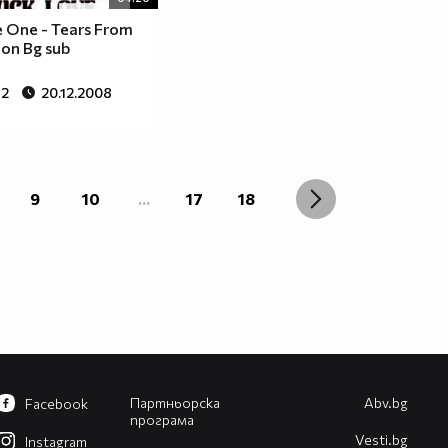
 One - Tears From
on Bg sub
92
20.12.2008
9
10
...
17
18
Партньорска
Abv.bg
Facebook
програма
Vesti.bg
Instagram