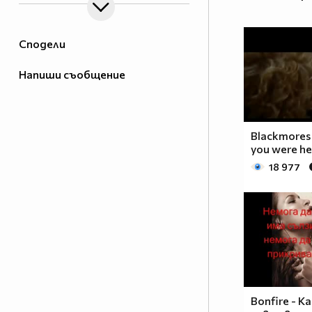
Сподели
Напиши съобщение
Blackmores 
you were h
18 977
Bonfire - К