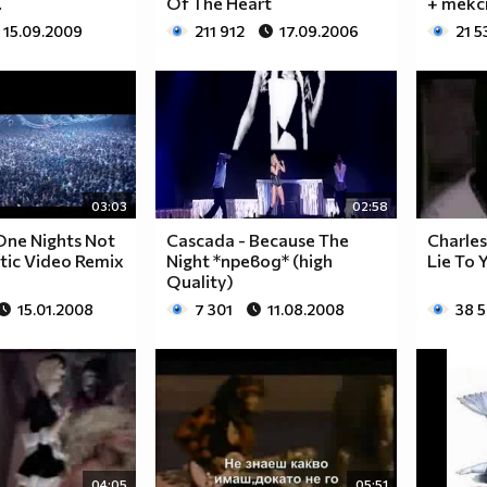
.
Of The Heart
+ тек
15.09.2009
211 912
17.09.2006
21 5
03:03
02:58
 One Nights Not
Cascada - Because The
Charles
tic Video Remix
Night *превод* (high
Lie To 
Quality)
15.01.2008
7 301
11.08.2008
38 
04:05
05:51