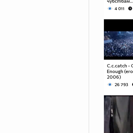
чувствам..
4 011
C.c.catch -
Enough (ero
2006)
26 793