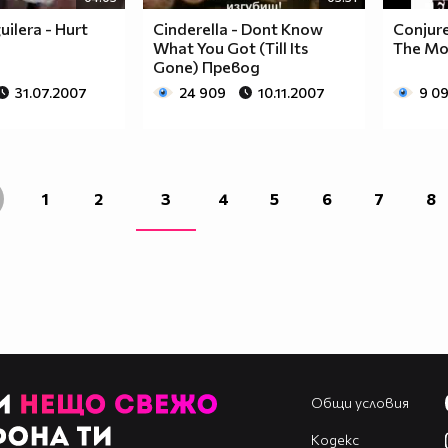
uilera - Hurt
Cinderella - Dont Know
Conjure
What You Got (Till Its
The Mo
Gone) Превод
31.07.2007
24 909
10.11.2007
9 0
1
2
3
4
5
6
7
8
Общи условия
Кодекс