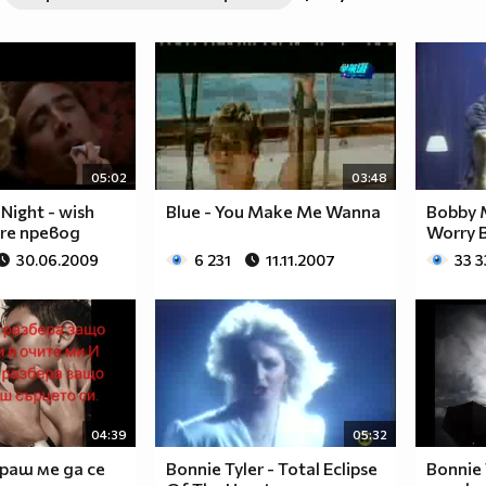
05:02
03:48
Night - wish
Blue - You Make Me Wanna
Bobby 
ere превод
Worry 
30.06.2009
6 231
11.11.2007
33 
04:39
05:32
араш ме да се
Bonnie Tyler - Total Eclipse
Bonnie 