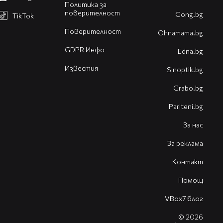
Политика за
поверителност
Gong.bg
TikTok
Поверителност
Оhnamama.bg
GDPR Инфо
Edna.bg
Известия
Sinoptik.bg
Grabo.bg
Pariteni.bg
За нас
За реклама
Контакт
Помощ
VBox7 блог
© 2026