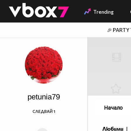
Member of
👾
Trending
🎉 PARTY
petunia79
Начало
СЛЕДВАЙ
1
Любими
|