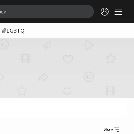
🌈LGBTQ
Име