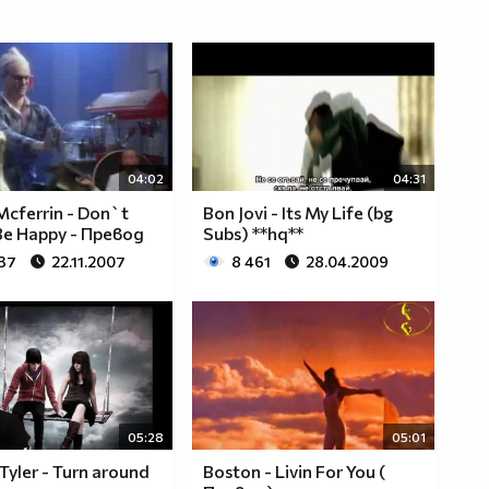
04:02
04:31
Mcferrin - Don`t
Bon Jovi - Its My Life (bg
Be Happy - Превод
Subs) **hq**
337
22.11.2007
8 461
28.04.2009
05:28
05:01
Tyler - Turn around
Boston - Livin For You (