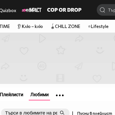
Quizbox
 TIME
👂 Клю – клю
🪀CHILL ZONE
⭐Lifestyle
Плейлисти
Любими
|
Пусни в плейлист