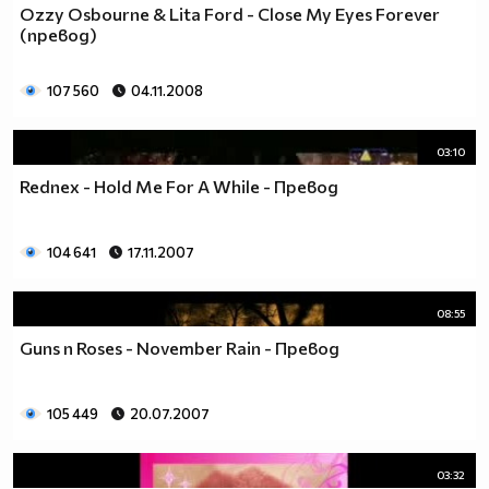
Ozzy Osbourne & Lita Ford - Close My Eyes Forever
(превод)
107 560
04.11.2008
03:10
Rednex - Hold Me For A While - Превод
104 641
17.11.2007
08:55
Guns n Roses - November Rain - Превод
105 449
20.07.2007
03:32