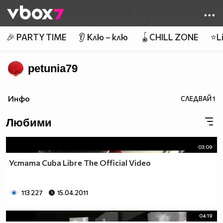
Member of
👾
🎉 PARTY TIME
👂 Клю – клю
🪀CHILL ZONE
⭐Li
petunia79
Инфо
СЛЕДВАЙ
1
Любими
03:09
Устата Cuba Libre Тhe Official Video
113 227
15.04.2011
04:19