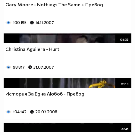
Gary Moore - Nothings The Same + Превод
100 195
14.11.2007
04:05
Christina Aguilera - Hurt
98 817
31.07.2007
03:18
История За Една Любов - Превод
104 142
20.07.2008
03:45