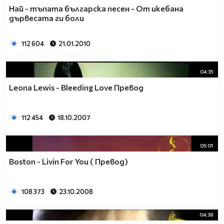
Най - тъпата българска песен - От икебана
дървесата ги боли
112 604
21.01.2010
04:35
Leona Lewis - Bleeding Love Превод
112 454
18.10.2007
05:01
Boston - Livin For You ( Превод)
108 373
23.10.2008
04:38