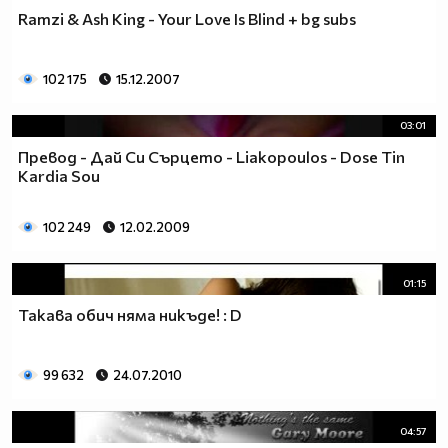
Ramzi & Ash King - Your Love Is Blind + bg subs
102 175
15.12.2007
03:01
Превод - Дай Си Сърцето - Liakopoulos - Dose Tin
Kardia Sou
102 249
12.02.2009
01:15
Такава обич няма никъде! : D
99 632
24.07.2010
04:57