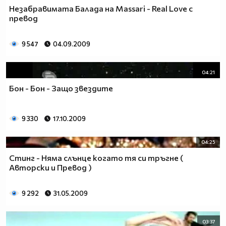
Незабравимата Балада на Massari - Real Love с
превод
9 547
04.09.2009
04:21
Бон - Бон - Защо звездите
9 330
17.10.2009
04:25
Стинг - Няма слънце когато тя си тръгне (
Авторски и Превод )
9 292
31.05.2009
03:37