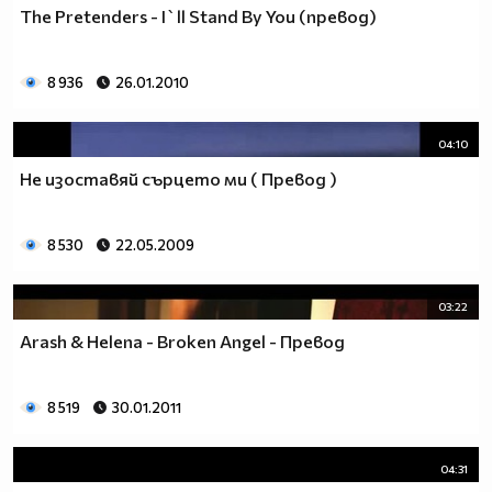
The Pretenders - I`ll Stand By You (превод)
8 936
26.01.2010
04:10
Не изоставяй сърцето ми ( Превод )
8 530
22.05.2009
03:22
Arash & Helena - Broken Angel - Превод
8 519
30.01.2011
04:31