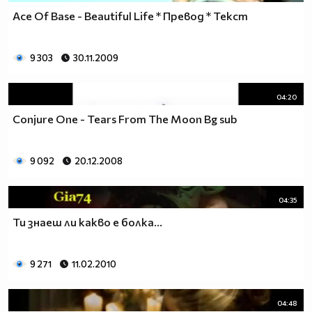
Ace Of Base - Beautiful Life * Превод * Текст
9 303
30.11.2009
04:20
Conjure One - Tears From The Moon Bg sub
9 092
20.12.2008
04:35
Ти знаеш ли какво е болка...
9 271
11.02.2010
04:48