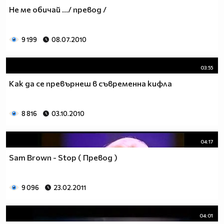
Не ме обичай .../ превод /
9 199
08.07.2010
03:55
Как да се превърнеш в съвременна кифла
8 816
03.10.2010
04:17
Sam Brown - Stop ( Превод )
9 096
23.02.2011
04:01