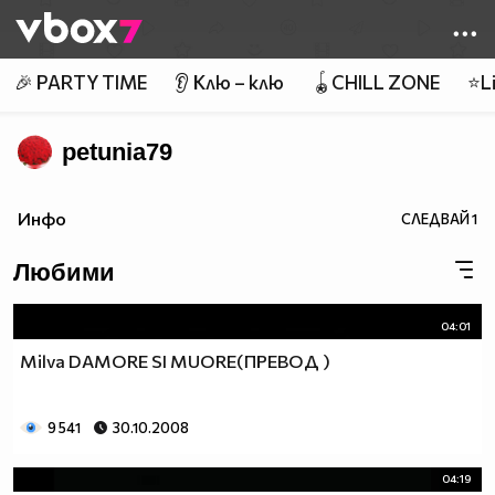
Member of
👾
🎉 PARTY TIME
👂 Клю – клю
🪀CHILL ZONE
⭐Li
petunia79
Инфо
СЛЕДВАЙ
1
Любими
04:01
Milva DAMORE SI MUORE(ПРЕВОД )
9 541
30.10.2008
04:19