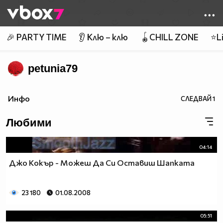
Member of
👾
🎉 PARTY TIME
👂 Клю – клю
🪀CHILL ZONE
⭐Li
petunia79
Инфо
СЛЕДВАЙ
1
Любими
04:14
Джо Кокър - Можеш Да Си Оставиш Шапката
23 180
01.08.2008
05:51