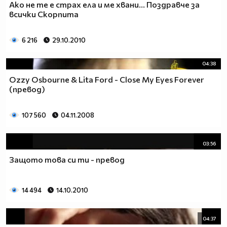
Ако не те е страх ела и ме хвани... Поздравче за
всички Скорпита
6 216
29.10.2010
04:38
Ozzy Osbourne & Lita Ford - Close My Eyes Forever
(превод)
107 560
04.11.2008
03:56
Защото това си ти - превод
14 494
14.10.2010
04:37