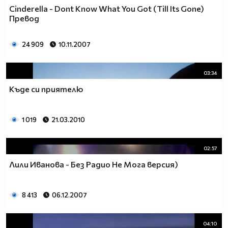
Cinderella - Dont Know What You Got (Till Its Gone)
Превод
24 909
10.11.2007
03:34
Къде си приятелю
1 019
21.03.2010
02:57
Лили Иванова - Без Радио Не Мога версия)
8 413
06.12.2007
04:10