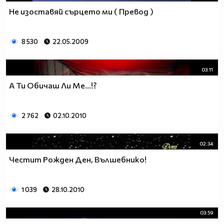
Не изоставяй сърцето ми ( Превод )
8 530
22.05.2009
03:11
А Ти Обичаш Ли Ме...!?
2 762
02.10.2010
02:34
Честит Рожден Ден, Вълшебнико!
1 039
28.10.2010
03:59