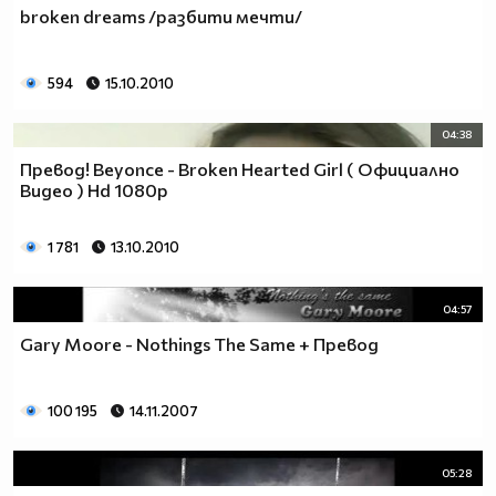
broken dreams /разбити мечти/
594
15.10.2010
04:38
Превод! Beyonce - Broken Hearted Girl ( Официално
Видео ) Hd 1080p
1 781
13.10.2010
04:57
Gary Moore - Nothings The Same + Превод
100 195
14.11.2007
05:28