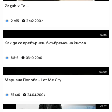
Zagubix Te ...
2 765
27.12.2007
03:55
Как да се превърнеш в съвременна кифла
8 816
03.10.2010
04:09
Мариана Попова - Let Me Cry
35 416
24.04.2007
03:57