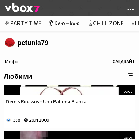
Member of
👾
🎉 PARTY TIME
👂 Клю – клю
🪀CHILL ZONE
⭐Li
petunia79
Инфо
СЛЕДВАЙ
1
Любими
03:08
Demis Roussos - Una Paloma Blanca
338
29.11.2009
03:07