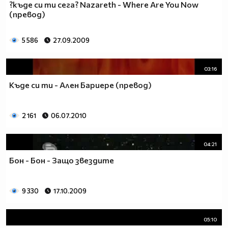
?къде си ти сега? Nazareth - Where Are You Now
(превод)
5 586
27.09.2009
03:16
Къде си ти - Ален Бариере (превод)
2 161
06.07.2010
04:21
Бон - Бон - Защо звездите
9 330
17.10.2009
05:10