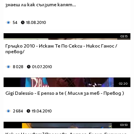
знаеш ли как сълзите капят...
54
18.08.2010
03:15
Гръцко 2010 - Искам Те По Секси - Никос Ганос /
превод/
8 028
01.07.2010
02:20
Gigi Dalessio - E penso a te ( Мисля за теб - Превод )
2 684
19.04.2010
03:53