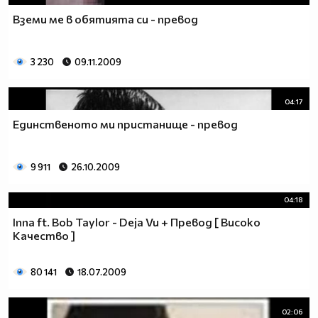
Вземи ме в обятията си - превод
3 230
09.11.2009
04:17
Единственото ми пристанище - превод
9 911
26.10.2009
04:18
Inna ft. Bob Taylor - Deja Vu + Превод [ Високо
Качество ]
80 141
18.07.2009
02:06