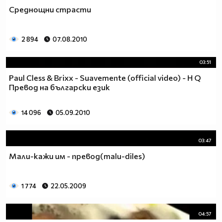
Среднощни страсти
2 894
07.08.2010
03:51
Paul Cless & Brixx - Suavemente (official video) - H Q
Превод на български език
14 096
05.09.2010
03:47
Мали-кажи им - превод(malu-diles)
1 774
22.05.2009
04:57