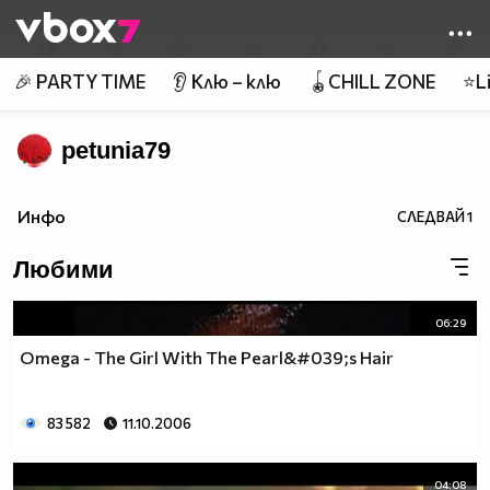
Member of
👾
🎉 PARTY TIME
👂 Клю – клю
🪀CHILL ZONE
⭐Li
petunia79
Инфо
СЛЕДВАЙ
1
Любими
06:29
Omega - The Girl With The Pearl&#039;s Hair
83 582
11.10.2006
04:08