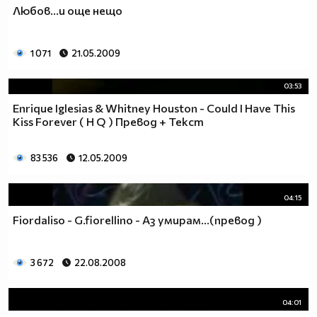
Любов...и още нещо
1 071
21.05.2009
03:53
Enrique Iglesias & Whitney Houston - Could I Have This
Kiss Forever ( H Q ) Превод + Текст
83 536
12.05.2009
04:15
Fiordaliso - G.fiorellino - Аз умирам...(превод )
3 672
22.08.2008
04:01