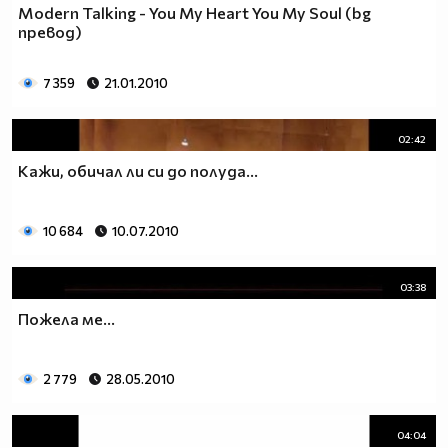
Modern Talking - You My Heart You My Soul (bg
превод)
7 359
21.01.2010
02:42
Кажи, обичал ли си до полуда...
10 684
10.07.2010
03:38
Пожела ме...
2 779
28.05.2010
04:04