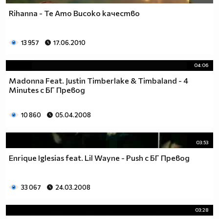
Rihanna - Te Amo Високо качество
13 957
17.06.2010
04:06
Madonna Feat. Justin Timberlake & Timbaland - 4
Minutes с БГ Превод
10 860
05.04.2008
03:53
Enrique Iglesias feat. Lil Wayne - Push с БГ Превод
33 067
24.03.2008
03:28