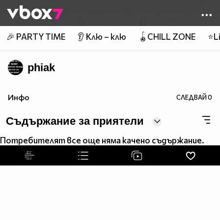
Member of
👾
🎉 PARTY TIME
👂 Клю – клю
🪀CHILL ZONE
⭐Li
phiak
Инфо
СЛЕДВАЙ
0
Съдържание за приятели
Потребителят все още няма качено съдържание.