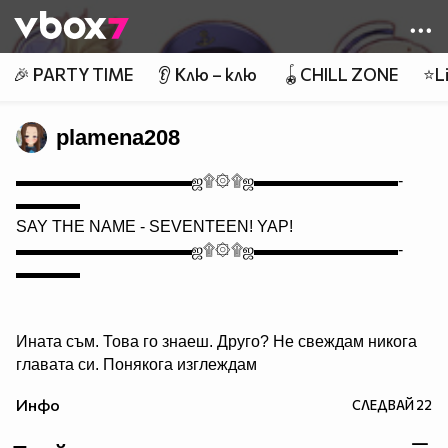
Member of
👾
🎉 PARTY TIME
👂 Клю – клю
🪀CHILL ZONE
⭐Li
plamena208
▬▬▬▬▬▬▬▬▬▬▬ஜ۩۞۩ஜ▬▬▬▬▬▬▬▬▬­­­­­­­­­­­­­­
▬▬▬▬
SAY THE NAME - SEVENTEEN! YAP!
▬▬▬▬▬▬▬▬▬▬▬ஜ۩۞۩ஜ▬▬▬▬▬▬▬▬▬­­­­­­­­­­­­­­
▬▬▬▬
Ината съм. Това го знаеш. Друго? Не свеждам никога
главата си. Понякога изглеждам
много луда и често патя от устата си. Усмихвам се -
Инфо
СЛЕДВАЙ
22
тогава съм красива. И ако няма път- вървя в тревите.
Не плача никога - дори да ми е криво. Но гледам всеки