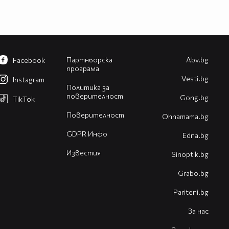
Партньорска
Abv.bg
Facebook
програма
Vesti.bg
Instagram
Политика за
поверителност
Gong.bg
TikTok
Поверителност
Оhnamama.bg
GDPR Инфо
Edna.bg
Известия
Sinoptik.bg
Grabo.bg
Pariteni.bg
За нас