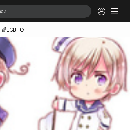
🌈LGBTQ