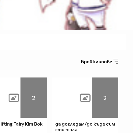
Брой клипове
2
2
ifting Fairy Kim Bok
да догледам/до къде съм
стигнала