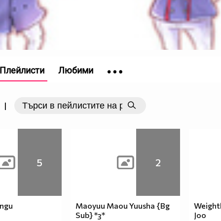
Плейлисти
Любими
|
5
2
ingu
Maoyuu Maou Yuusha {Bg
Weightl
Sub} *з*
Joo