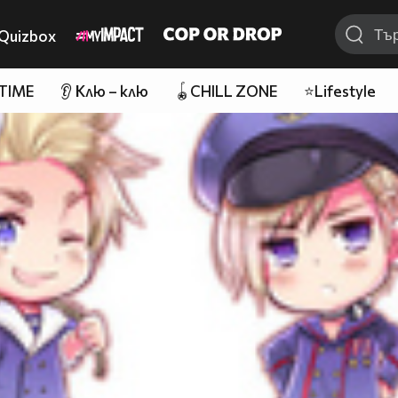
Quizbox
 TIME
👂 Клю – клю
🪀CHILL ZONE
⭐Lifestyle