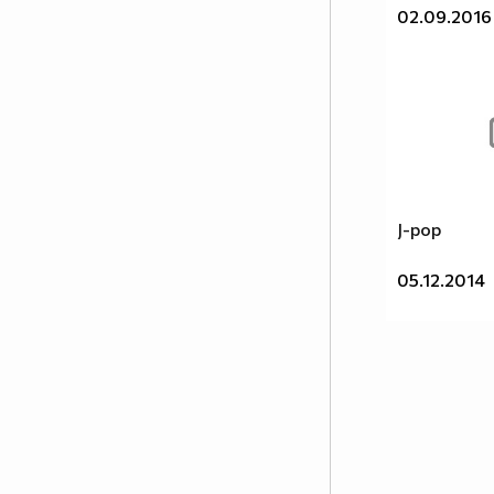
Проклета съм. Но и това го
02.09.2016
знаеш. Бягам. Но понякога се
връщам. Обичаш ме? Когато
спра да бягам или поискаш с
тебе да остана.. ще бъде само и
единствено, когато обикнеш
даже Дявола в душата ми..
.........................................................................................................
J-pop
Връх на упоритостта:
05.12.2014
Да набираш една и съща
парола на компиютъра докато
той не се съгласи.
.........................................................................................................
.:^.^:.15 НеЩа За КоИтО нЕ
зНаЕш ИлИ нЕ мИсЛиШ.:^.^:.
1. На света има поне петима