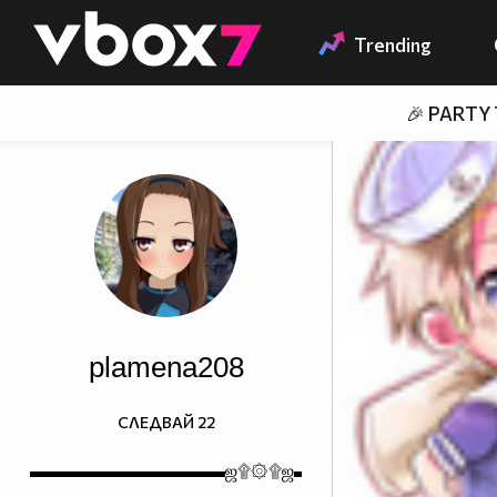
Member of
👾
Trending
🎉 PARTY
plamena208
СЛЕДВАЙ
22
▬▬▬▬▬▬▬▬▬▬▬ஜ۩۞۩ஜ▬▬▬▬▬▬▬▬▬­­­­­­­­­­­­­­
▬▬▬▬