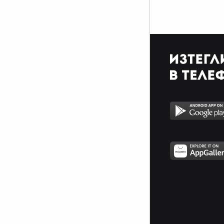
души , които толкова те обичат ,
че биха се простили с живота си
заради теб!
2. На света има поне 15 души ,
които те обичат по един или друг
начин!
3. Ако някой , някога те е
ненавиждал , то е защото иска
да бъде като теб!
4. Твоята усмивка може да
донесе радост на всеки , даже
на този който не те харесва!
5. Всяка нощ има някой , който
си мисли за теб преди да заспи!
6. Има такива , за които ти си
целия свят!
7. Има такива , които не биха
могли да живеят без теб!
8. Ти си единствен и специален!
9. Има и такива , които те обичат