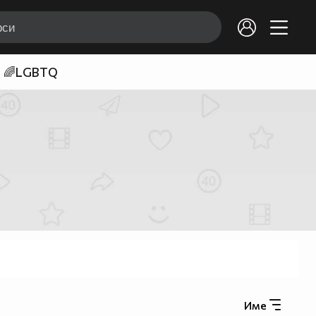
🌈LGBTQ
Име