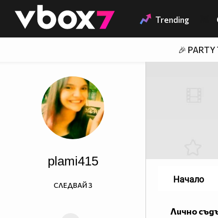
Member of
👾
Trending
🎉 PARTY
plami415
Начало
СЛЕДВАЙ
3
Лично съд