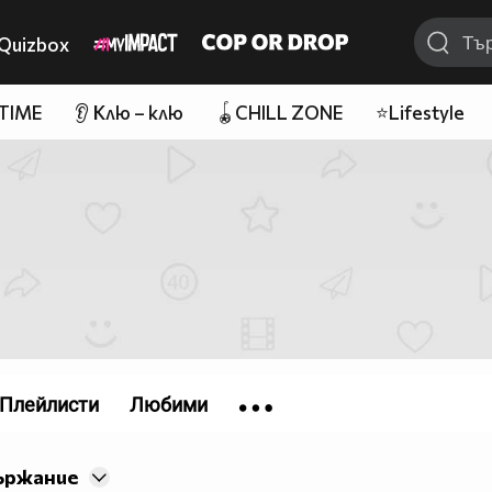
Quizbox
 TIME
👂 Клю – клю
🪀CHILL ZONE
⭐Lifestyle
Плейлисти
Любими
ържание