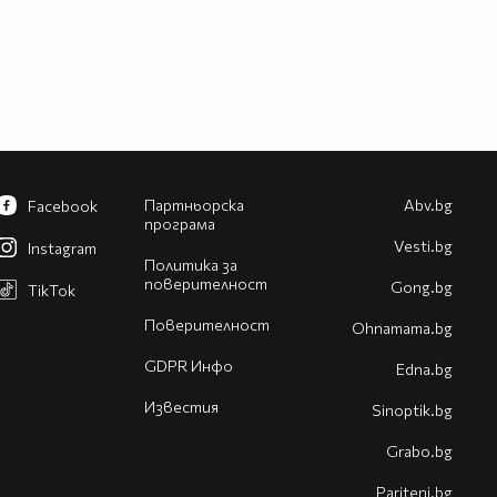
Партньорска
Abv.bg
Facebook
програма
Vesti.bg
Instagram
Политика за
поверителност
Gong.bg
TikTok
Поверителност
Оhnamama.bg
GDPR Инфо
Edna.bg
Известия
Sinoptik.bg
Grabo.bg
Pariteni.bg