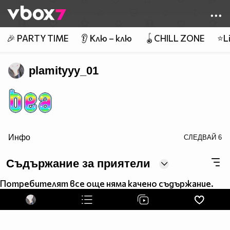
Member of
👾
🎉 PARTY TIME
👂 Клю – клю
🪀CHILL ZONE
⭐Li
plamityyy_01
Инфо
СЛЕДВАЙ
6
border=0>
Съдържание за приятели
Потребителят все още няма качено съдържание.
LoveMyProfile.com