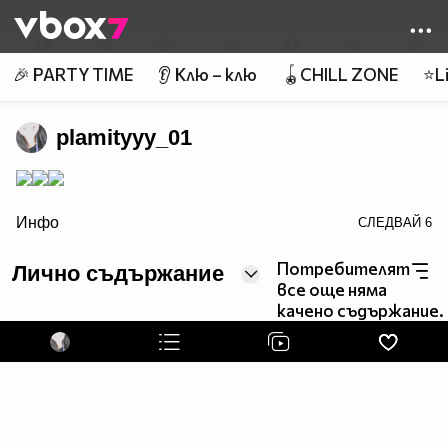
Member of
👾
🎉 PARTY TIME
👂 Клю – клю
🪀CHILL ZONE
⭐Li
plamityyy_01
border=0>
Инфо
СЛЕДВАЙ
6
Потребителят
Лично съдържание
LoveMyProfile.com
все още няма
качено съдържание.