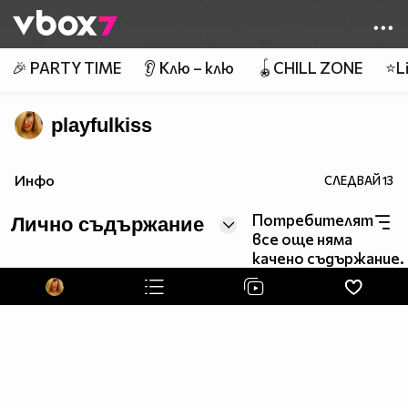
Member of
👾
🎉 PARTY TIME
👂 Клю – клю
🪀CHILL ZONE
⭐Li
playfulkiss
Инфо
СЛЕДВАЙ
13
Потребителят
Лично съдържание
все още няма
качено съдържание.