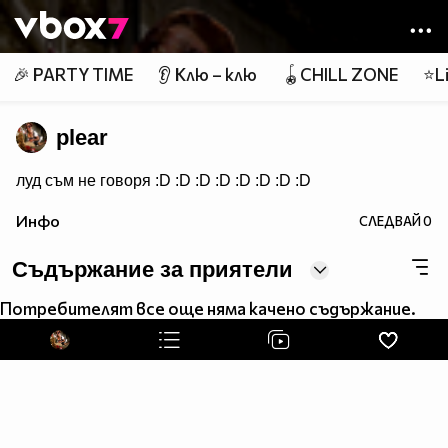
Member of
👾
🎉 PARTY TIME
👂 Клю – клю
🪀CHILL ZONE
⭐Li
plear
луд съм не говоря :D :D :D :D :D :D :D :D
Инфо
СЛЕДВАЙ
0
Съдържание за приятели
Потребителят все още няма качено съдържание.