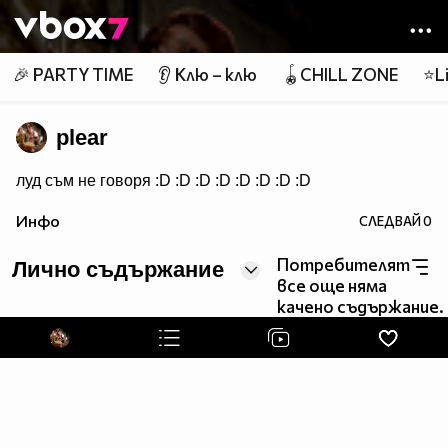
Member of
👾
🎉 PARTY TIME
👂 Клю – клю
🪀CHILL ZONE
⭐Li
plear
луд съм не говоря :D :D :D :D :D :D :D :D
Инфо
СЛЕДВАЙ
0
Потребителят
Лично съдържание
все още няма
качено съдържание.