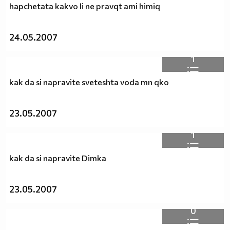
hapchetata kakvo li ne pravqt ami himiq
24.05.2007
1
kak da si napravite sveteshta voda mn qko
23.05.2007
1
kak da si napravite Dimka
23.05.2007
0