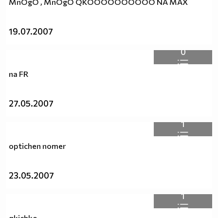
MnOgO , MnOgO QKOOOOOOOOOO NA MAX
19.07.2007
0
na FR
27.05.2007
1
optichen nomer
23.05.2007
1
qkichko