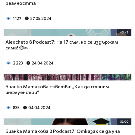
реалността
1 127
27.05.2024
40:42
Alexcheto в Podcast7: На 17 съм, но се издържам
сама! 🤑👀
2 223
24.04.2024
Бианка Матакова съветва: „Как да станем
инфлуенсъри“
835
04.04.2024
35:00
Бианка Матакова в Podcast7: Отказах се да уча