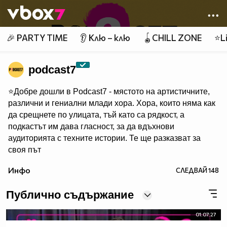
Member of
👾
🎉 PARTY TIME
👂 Клю – клю
🪀CHILL ZONE
⭐Li
podcast7
⭐Добре дошли в Podcast7 - мястото на артистичните,
различни и гениални млади хора. Хора, които няма как
да срещнете по улицата, тъй като са рядкост, а
подкастът им дава гласност, за да вдъхнови
аудиторията с техните истории. Те ще разказват за
своя път
и идеите си – всеки епизод на Podcast7 е единствен и
Инфо
СЛЕДВАЙ
148
неповторим, пълен с уникални разговори и нови
перспективи върху света около нас.
Публично съдържание
⭐Не пропускайте да се абонирате тук и в Youtube
канала ни, kaкто и да ни следите, за да бъдете в
01:07:27
течение с всички нови епизоди на Podcast7!