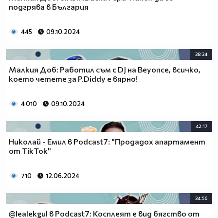
подгрява в България
445
09.10.2024
38:34
Малкия Доб: Работил съм с DJ на Beyonce, всичко,
което четете за P.Diddy e вярно!
4 010
09.10.2024
42:17
Николай - Емил в Podcast7: "Продадох апартамент
от TikTok"
710
12.06.2024
34:56
@lealekgul в Podcast7: Косплеят е вид бягство от