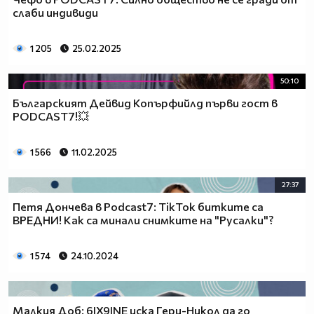
слаби индивиди
1 205
25.02.2025
50:10
Българският Дейвид Копърфийлд първи гост в
PODCAST7!💥
1 566
11.02.2025
27:37
Петя Дончева в Podcast7: TikTok битките са
ВРЕДНИ! Как са минали снимките на "Русалки"?
1 574
24.10.2024
Малкия Доб: 6IX9INE иска Гери-Никол да го