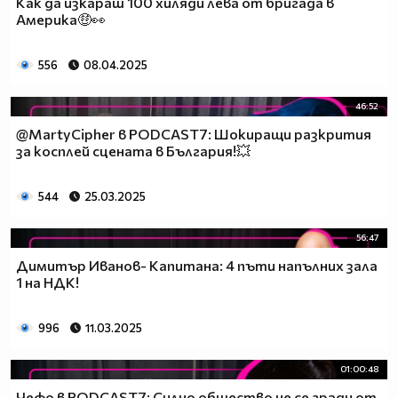
Как да изкараш 100 хиляди лева от бригада в
Америка🤑👀
556
08.04.2025
46:52
‪@MartyCipher‬ в PODCAST7: Шокиращи разкрития
за косплей сцената в България!💥
544
25.03.2025
56:47
Димитър Иванов- Капитана: 4 пъти напълних зала
1 на НДК!
996
11.03.2025
01:00:48
Чефо в PODCAST7: Силно общество не се гради от