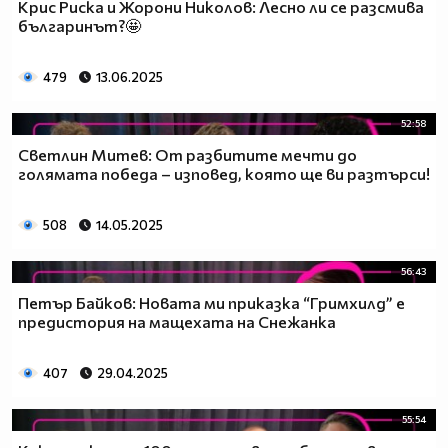
Крис Риска и Жорони Николов: Лесно ли се разсмива
българинът?🤩
479
13.06.2025
52:58
Светлин Митев: От разбитите мечти до
голямата победа – изповед, която ще ви разтърси!
508
14.05.2025
56:43
Петър Байков: Новата ми приказка “Гримхилд” е
предистория на мащехата на Снежанка
407
29.04.2025
55:54