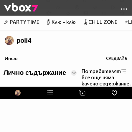
Member of
👾
🎉 PARTY TIME
👂 Клю – клю
🪀CHILL ZONE
⭐Li
poli4
Инфо
СЛЕДВАЙ
6
Потребителят
Лично съдържание
все още няма
качено съдържание.