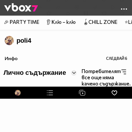
Member of
👾
🎉 PARTY TIME
👂 Клю – клю
🪀CHILL ZONE
⭐Li
poli4
Инфо
СЛЕДВАЙ
6
Потребителят
Лично съдържание
все още няма
качено съдържание.