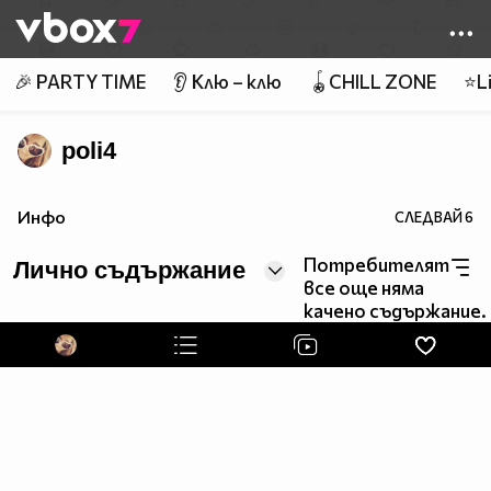
Member of
👾
🎉 PARTY TIME
👂 Клю – клю
🪀CHILL ZONE
⭐Li
poli4
Инфо
СЛЕДВАЙ
6
Потребителят
Лично съдържание
все още няма
качено съдържание.