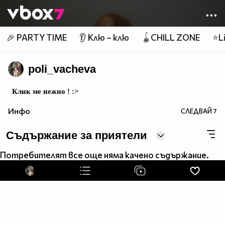
Member of
👾
🎉 PARTY TIME
👂 Клю – клю
🪀CHILL ZONE
⭐Li
poli_vacheva
Клик ме нежно ! :>
Инфо
СЛЕДВАЙ
7
Съдържание за приятели
Потребителят все още няма качено съдържание.