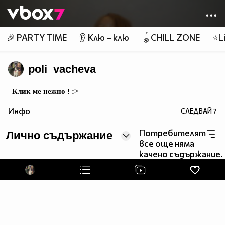
Member of
👾
🎉 PARTY TIME
👂 Клю – клю
🪀CHILL ZONE
⭐Li
poli_vacheva
Клик ме нежно ! :>
Инфо
СЛЕДВАЙ
7
Потребителят
Лично съдържание
все още няма
качено съдържание.