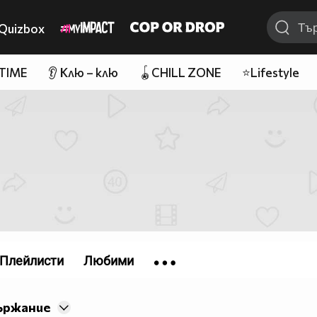
Quizbox
 TIME
👂 Клю – клю
🪀CHILL ZONE
⭐Lifestyle
Плейлисти
Любими
ържание