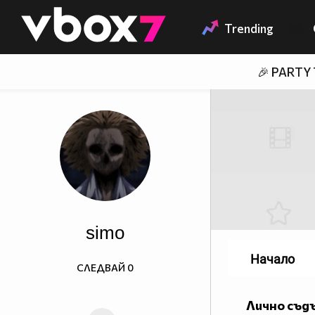
Member of
👾
Trending
🎉 PARTY
simo
Начало
СЛЕДВАЙ
0
Лично съд