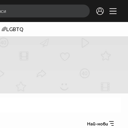
🌈LGBTQ
Най-нови