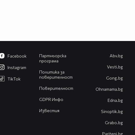
Партньорска
Abv.bg
Facebook
програма
Vesti.bg
Instagram
Политика за
поверителност
Gong.bg
TikTok
Поверителност
Оhnamama.bg
GDPR Инфо
Edna.bg
Известия
Sinoptik.bg
Grabo.bg
Pariteni.bg