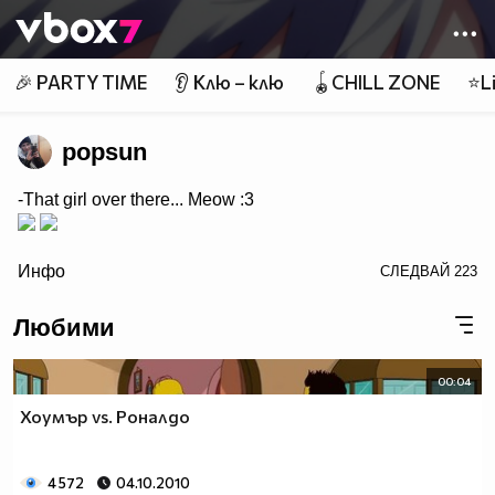
Member of
👾
🎉 PARTY TIME
👂 Клю – клю
🪀CHILL ZONE
⭐Li
popsun
-That girl over there... Meow :3
/>
Инфо
СЛЕДВАЙ
223
Любими
00:04
Хоумър vs. Роналдо
4 572
04.10.2010