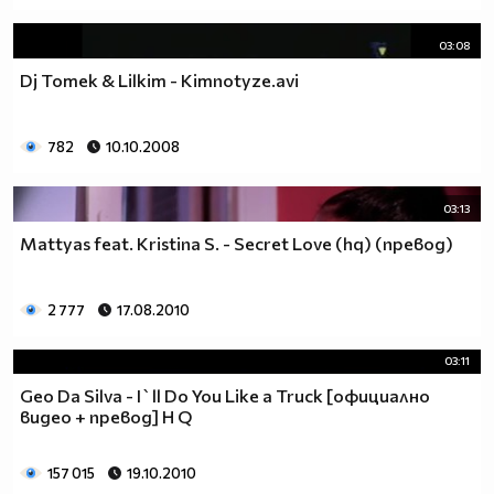
03:08
Dj Tomek & Lilkim - Kimnotyze.avi
782
10.10.2008
03:13
Mattyas feat. Kristina S. - Secret Love (hq) (превод)
2 777
17.08.2010
03:11
Geo Da Silva - I`ll Do You Like a Truck [официално
видео + превод] H Q
157 015
19.10.2010