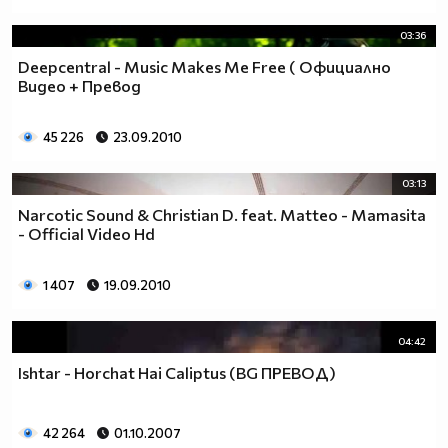
03:36
Deepcentral - Music Makes Me Free ( Официално
Видео + Превод
45 226
23.09.2010
03:13
Narcotic Sound & Christian D. feat. Matteo - Mamasita
- Official Video Hd
1 407
19.09.2010
04:42
Ishtar - Horchat Hai Caliptus (BG ПРЕВОД)
42 264
01.10.2007