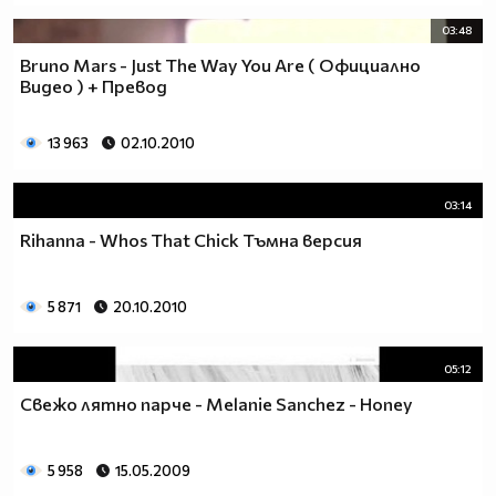
03:48
Bruno Mars - Just The Way You Are ( Официално
Видео ) + Превод
13 963
02.10.2010
03:14
Rihanna - Whos That Chick Тъмна версия
5 871
20.10.2010
05:12
Свежо лятно парче - Melanie Sanchez - Honey
5 958
15.05.2009