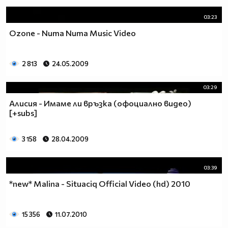
03:23
Ozone - Numa Numa Music Video
2 813
24.05.2009
03:29
Алисия - Имаме ли връзка (офоциално видео)
[+subs]
3 158
28.04.2009
03:39
*new* Malina - Situaciq Official Video (hd) 2010
15 356
11.07.2010