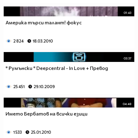
01:43
Америка търси талант! фокус
2 824
18.03.2010
03:37
* Румънски * Deepcentral - In Love + Превод
25 451
29.10.2009
04:48
Името Бербатов на всички езици
1 533
25.01.2010