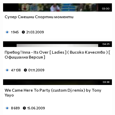
03:00
Супер Смешни Спортни моменти
1 945
21.03.2009
04:25
Превод ! Inna - Its Over [ Ladies ] ( Високо Качество ) [
Официална Версия ]
47 138
01.11.2009
03:38
We Came Here To Party (custom Dj remix) by Tony
Yayo
8 689
15.06.2009