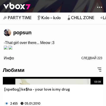
Member of
👾
🎉 PARTY TIME
👂 Клю – клю
🪀CHILL ZONE
⭐Li
popsun
-That girl over there... Meow :3
/>
Инфо
СЛЕДВАЙ
223
Любими
03:08
[превод] ke$ha - your love is my drug
2 455
05.01.2010