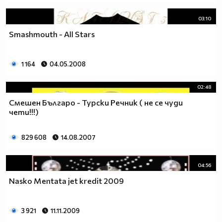
03:10
Smashmouth - All Stars
1 164
04.05.2008
02:48
Смешен Българо - Турски Речник ( не се чуди
чети!!!)
829 608
14.08.2007
04:56
Nasko Mentata jet kredit 2009
3 921
11.11.2009