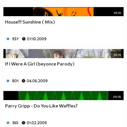
05:33
House!!! Sunshine ( Mix)
937
07.10.2009
03:19
If I Were A Girl (beyonce Parody)
801
04.06.2009
00:35
Parry Gripp - Do You Like Waffles?
365
01.02.2009