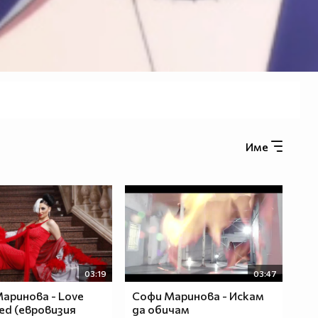
Име
03:19
03:47
аринова - Love
Софи Маринова - Искам
ted (евровизия
да обичам