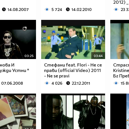
2012) _
14.08.2007
5 724
14.02.2010
23 
03:25
03:44
нова И
Стефани feat. Flori - Не се
Страст
ужди Устни *
прави (official Video) 2011
Kristine
- Ne se pravi
Бг Пре
07.06.2008
4 026
22.12.2011
15 8