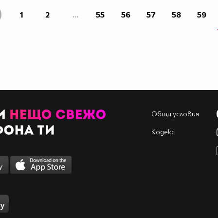
1
2
...
55
56
57
58
59
Общи условия
Кодекс