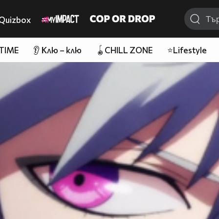
Quizbox
 TIME
👂 Клю – клю
🪀CHILL ZONE
⭐Lifestyle