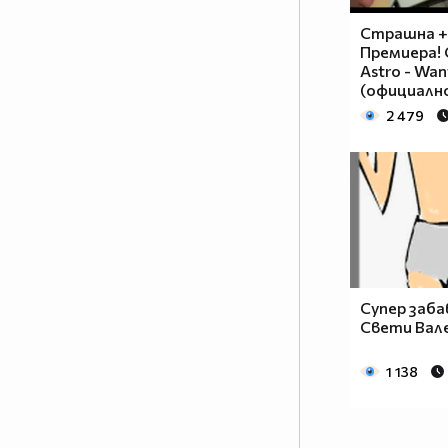
Страшна +
Премиера! C
Astro - Wan
(официално
2 479
Супер заба
Свети Вал
1 138