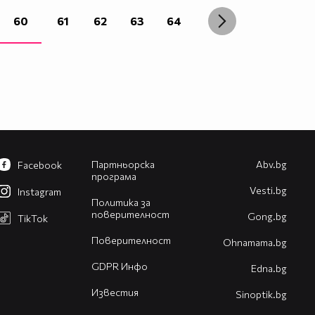
60
61
62
63
64
Партньорска
Abv.bg
Facebook
програма
Vesti.bg
Instagram
Политика за
поверителност
Gong.bg
TikTok
Поверителност
Оhnamama.bg
GDPR Инфо
Edna.bg
Известия
Sinoptik.bg