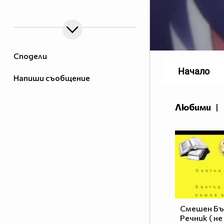
Сподели
Начало
Напиши съобщение
Любими
|
Смешен Бъл
Речник ( не