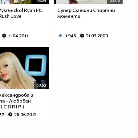
03:24
03:00
Румънско! Ryan Ft.
Супер Смешни Спортни
Rush Love
моменти
11.04.2011
1 945
21.03.2009
03:52
лександрова и
а - Любовен
 C D R I P )
77
26.06.2012