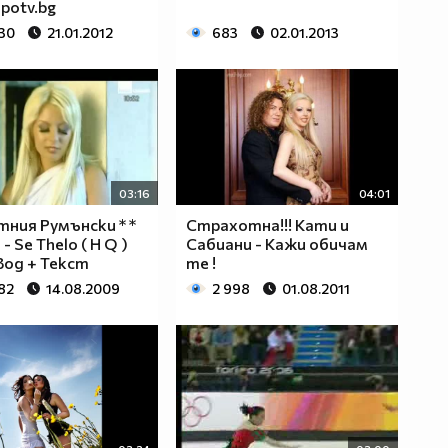
 potv.bg
330
21.01.2012
683
02.01.2013
03:16
04:01
ния Румънски * *
Страхотна!!! Кати и
 - Se Thelo ( H Q )
Сабиани - Кажи обичам
вод + Текст
те !
82
14.08.2009
2 998
01.08.2011