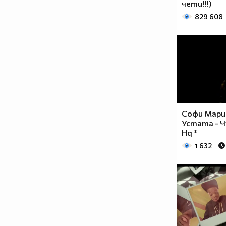
чети!!!)
829 608
Софи Мари
Устата - Ч
Hq *
1 632