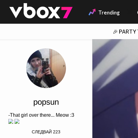
Member of
👾
Trending
🎉 PARTY
popsun
-That girl over there... Meow :3
/>
СЛЕДВАЙ
223