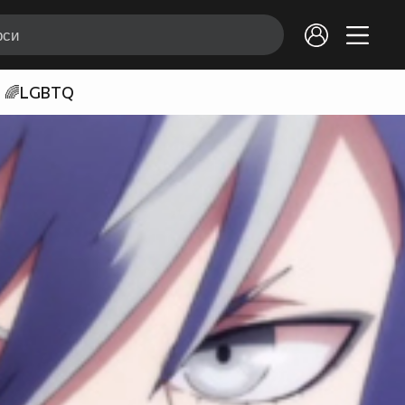
🌈LGBTQ