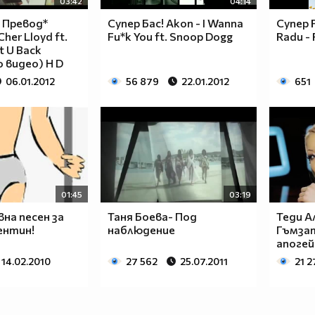
03:42
04:14
 Превод*
Супер Бас! Akon - I Wanna
Супер 
her Lloyd ft.
Fu*k You ft. Snoop Dogg
Radu - 
t U Back
 видео) H D
06.01.2012
56 879
22.01.2012
651
01:45
03:19
вна песен за
Таня Боева- Под
Теди А
ентин!
наблюдение
Гъмзат
апогей (
14.02.2010
27 562
25.07.2011
21 2