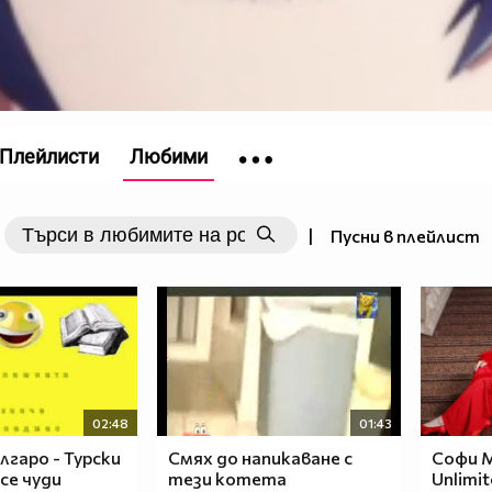
Плейлисти
Любими
|
Пусни в плейлист
02:48
01:43
гаро - Турски
Смях до напикаване с
Софи М
 се чуди
тези котета
Unlimi