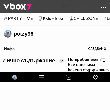
Member of
👾
🎉 PARTY TIME
👂 Клю – клю
🪀CHILL ZONE
⭐Li
potzy96
Инфо
СЛЕДВАЙ
0
Потребителят
Лично съдържание
все още няма
качено съдържание.