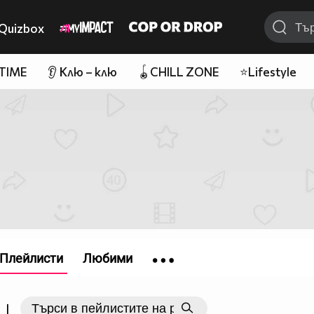
Quizbox
 TIME
👂 Клю – клю
🪀CHILL ZONE
⭐Lifestyle
Плейлисти
Любими
|