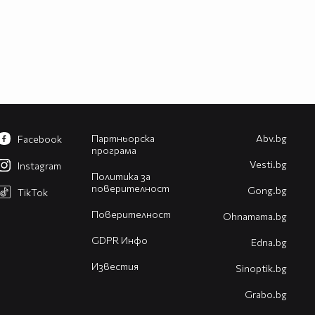
Партньорска
Abv.bg
Facebook
програма
Vesti.bg
Instagram
Политика за
поверителност
Gong.bg
TikTok
Поверителност
Оhnamama.bg
GDPR Инфо
Edna.bg
Известия
Sinoptik.bg
Grabo.bg