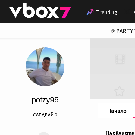
Member of
👾
Trending
🎉 PARTY
potzy96
Начало
СЛЕДВАЙ
0
Плейлисти