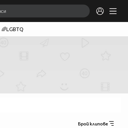
🌈LGBTQ
Брой клипове