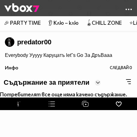
Member of
👾
🎉 PARTY TIME
👂 Клю – клю
🪀CHILL ZONE
⭐Li
predator00
Everybody Ууууу Каруцатъ let"s Go За ДръВааа
Инфо
СЛЕДВАЙ
0
Съдържание за приятели
Потребителят все още няма качено съдържание.