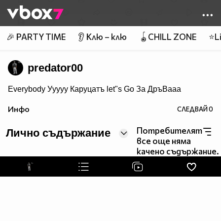
Member of
👾
🎉 PARTY TIME
👂 Клю – клю
🪀CHILL ZONE
⭐Li
predator00
Everybody Ууууу Каруцатъ let"s Go За ДръВааа
Инфо
СЛЕДВАЙ
0
Потребителят
Лично съдържание
все още няма
качено съдържание.