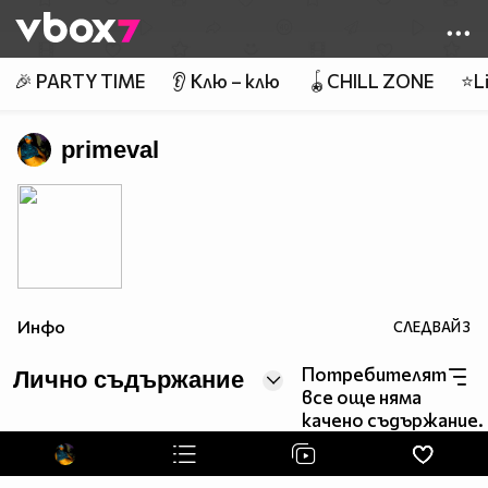
Member of
👾
🎉 PARTY TIME
👂 Клю – клю
🪀CHILL ZONE
⭐Li
primeval
Инфо
СЛЕДВАЙ
3
Потребителят
Лично съдържание
все още няма
качено съдържание.