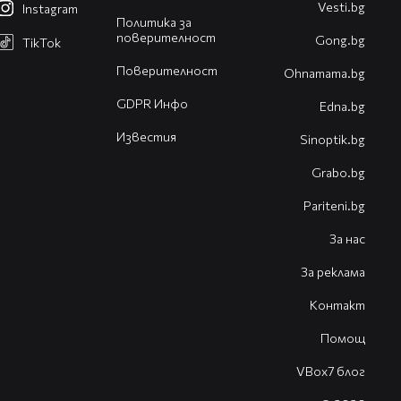
Vesti.bg
Instagram
Политика за
поверителност
Gong.bg
TikTok
Поверителност
Оhnamama.bg
GDPR Инфо
Edna.bg
Известия
Sinoptik.bg
Grabo.bg
Pariteni.bg
За нас
За реклама
Контакт
Помощ
VBox7 блог