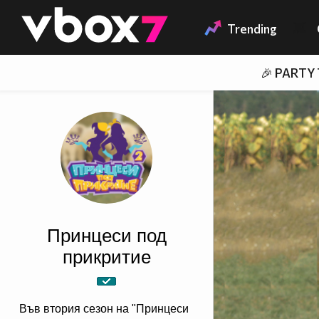
Member of
👾
Trending
🎉 PARTY
Принцеси под
прикритие
Във втория сезон на "Принцеси