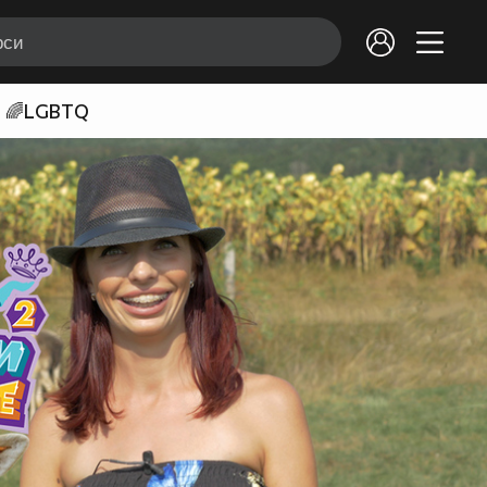
🌈LGBTQ