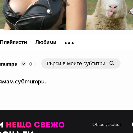
Плейлисти
Любими
бтитри
0
|
нямам субтитри.
Общи условия