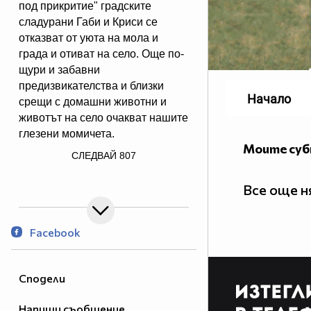
под прикритие" градските
сладурани Габи и Криси се
отказват от уюта на мола и
града и отиват на село. Още по-
щури и забавни
предизвикателства и близки
Начало
срещи с домашни животни и
животът на село очакват нашите
глезени момичета.
Моите су
/> Не изпускайте, ще бъде
СЛЕДВАЙ
807
забавно!
Все още 
Facebook
Сподели
Напиши съобщение