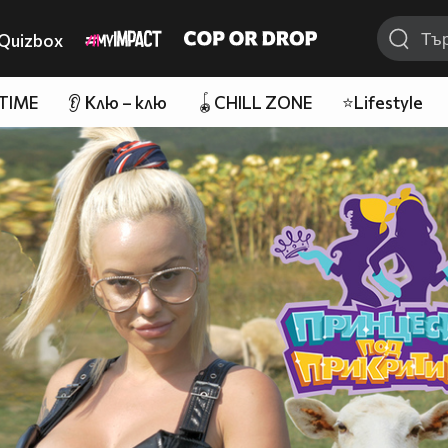
Quizbox
 TIME
👂 Клю – клю
🪀CHILL ZONE
⭐Lifestyle