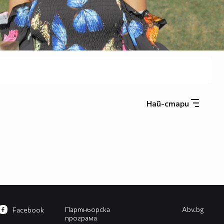
Най-стари
Партньорска
Abv.bg
Facebook
програма