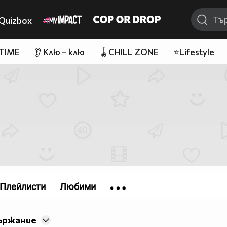
Quizbox
 TIME
👂 Клю – клю
🪀CHILL ZONE
⭐Lifestyle
Плейлисти
Любими
ържание
9.gif