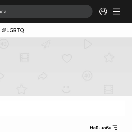
🌈LGBTQ
Най-нови