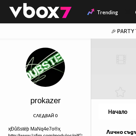
Member of
👾
Trending
🎉 PARTY
prokazer
Начало
СЛЕДВАЙ
0
ҳÐûßstëþ MaNq4e7o®ҳ
Лично съд
http://www.lafim.com/modules/gifG******ry/images/smiles/21