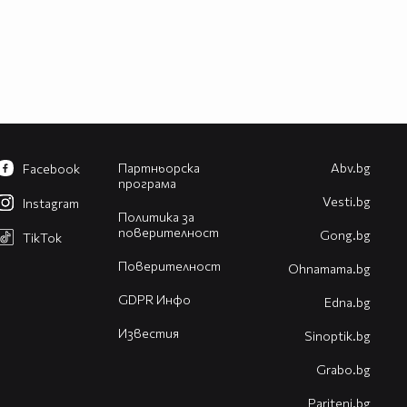
Партньорска
Abv.bg
Facebook
програма
Vesti.bg
Instagram
Политика за
поверителност
Gong.bg
TikTok
Поверителност
Оhnamama.bg
GDPR Инфо
Edna.bg
Известия
Sinoptik.bg
Grabo.bg
Pariteni.bg