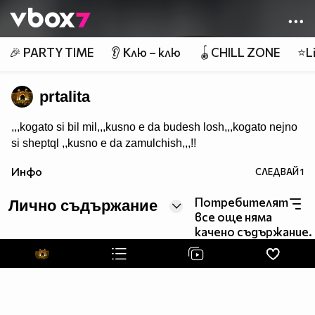
Member of
👾
🎉 PARTY TIME
👂 Клю – клю
🪀CHILL ZONE
⭐Li
prtalita
,,,kogato si bil mil,,,kusno e da budesh losh,,,kogato nejno
si sheptql ,,kusno e da zamulchish,,,!!
Инфо
СЛЕДВАЙ
1
Потребителят
Лично съдържание
все още няма
качено съдържание.