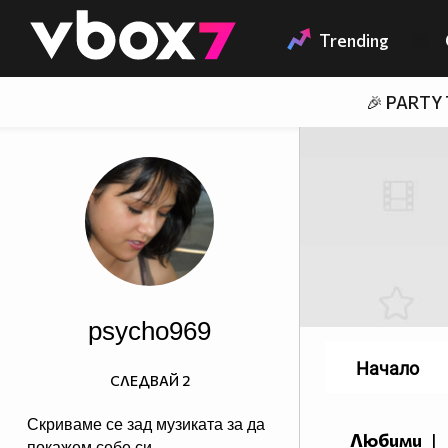
Member of
👾
Trending
🎉 PARTY
psycho969
Начало
СЛЕДВАЙ
2
Скриваме се зад музиката за да
Любими
|
покажем себе си...