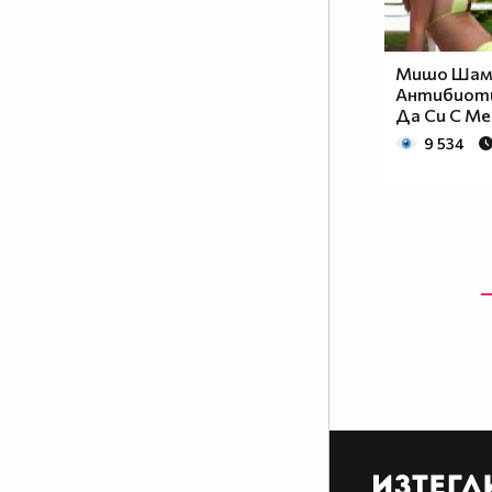
Мишо Шам
Антибиоти
Да Си С Ме
9 534