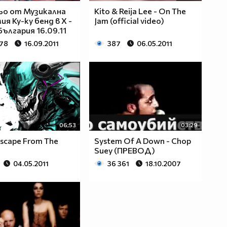
ьо от Музикална
Kito & Reija Lee - On The
ия Ку-ку бенд в X -
Jam (official video)
България 16.09.11
178
16.09.2011
387
06.05.2011
06:53
03:29
Escape From The
System Of A Down - Chop
Suey (ПРЕВОД)
04.05.2011
36 361
18.10.2007