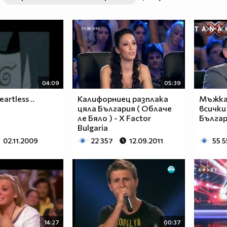
04:09
05:39
eartless ..
Калифорниец разплака
Мъжкар
цяла България ( Облаче
всички 
ле Бяло ) - X Factor
Българ
Bulgaria
02.11.2009
22 357
12.09.2011
55 
14:27
00:37