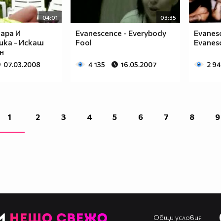
04:01
03:35
ара И
Evanescence - Everybody
Evanesc
ка - Искаш
Fool
Evanesc
н
07.03.2008
4 135
16.05.2007
2 9
1
2
3
4
5
6
7
8
9
Общи условия