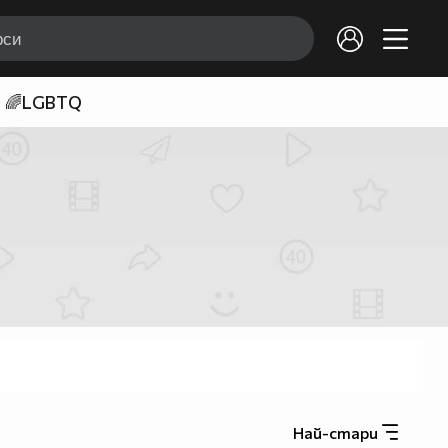
🌈LGBTQ
Най-стари