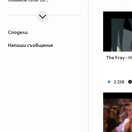
Сподели
Напиши съобщение
The Fray - H
2 238