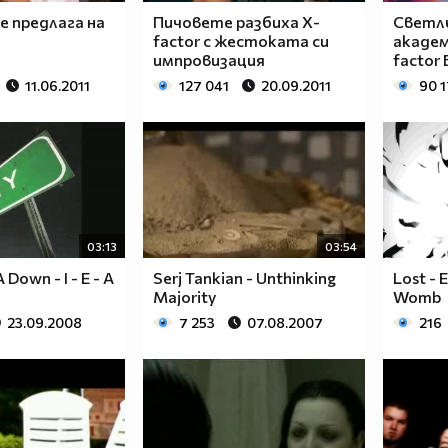
е предлага на
Пичовете разбиха Х-
Светл
factor с жестоката си
академ
импровизация
factor 
11.06.2011
127 041
20.09.2011
90 
03:13
03:54
Down - I - E - A
Serj Tankian - Unthinking
Lost - 
Majority
Womb
23.09.2008
7 253
07.08.2007
216