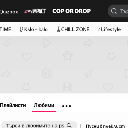
Quizbox
 TIME
👂 Клю – клю
🪀CHILL ZONE
⭐Lifestyle
Плейлисти
Любими
|
Пусни в плейлист