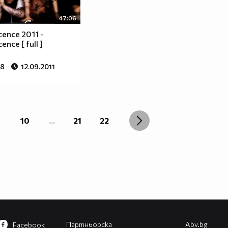
47:06
ence 2011 -
ence [ full ]
48
12.09.2011
10
...
21
22
Партньорска
Abv.bg
Facebook