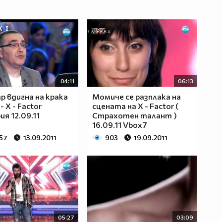
04:11
06:13
 вдигна на крака
Момиче се разплака на
- X - Factor
сцената на X - Factor (
ия 12.09.11
Страхотен талант )
16.09.11 Vbox7
557
13.09.2011
903
19.09.2011
05:27
03:09