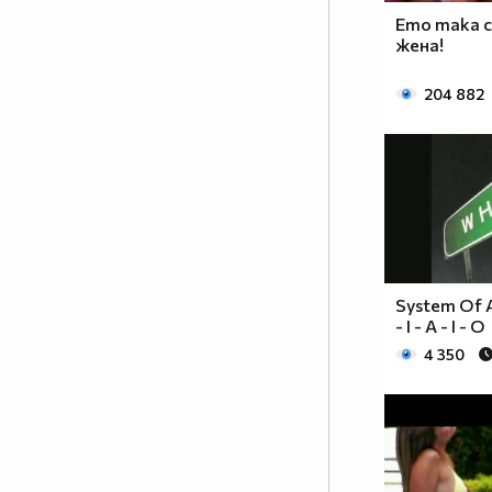
Ето така с
жена!
204 882
System Of A 
- I - A - I - O
4 350