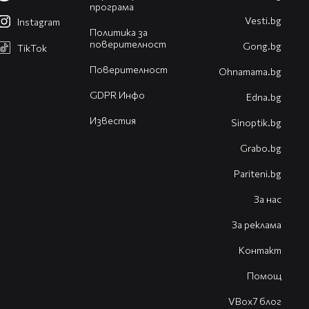
програма
Vesti.bg
Instagram
Политика за
поверителност
Gong.bg
TikTok
Поверителност
Оhnamama.bg
GDPR Инфо
Edna.bg
Известия
Sinoptik.bg
Grabo.bg
Pariteni.bg
За нас
За реклама
Контакт
Помощ
VBox7 блог