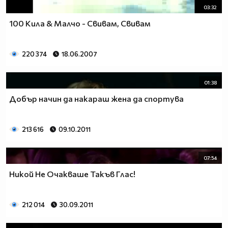
03:32
100 Кила & Малчо - Свивам, Свивам
220 374
18.06.2007
01:38
Добър начин да накараш жена да спортува
213 616
09.10.2011
07:54
Никой Не Очакваше Такъв Глас!
212 014
30.09.2011