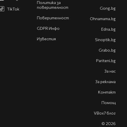
Политика за
поверителност
Gong.bg
TikTok
Поверителност
Оhnamama.bg
GDPR Инфо
Edna.bg
Известия
Sinoptik.bg
Grabo.bg
Pariteni.bg
За нас
За реклама
Контакт
Помощ
VBox7 блог
© 2026