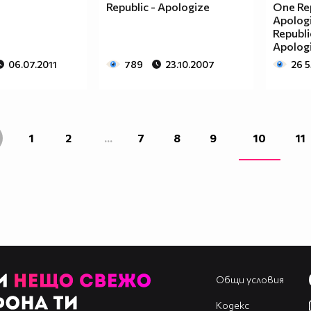
Republic - Apologize
One Rep
Apolog
Republi
Apolog
06.07.2011
789
23.10.2007
26 
1
2
...
7
8
9
10
11
Общи условия
Кодекс