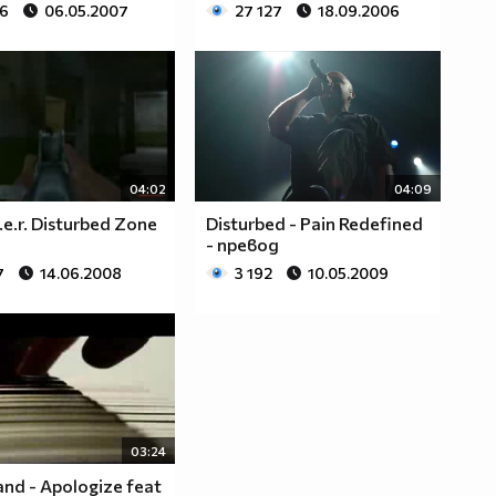
36
06.05.2007
27 127
18.09.2006
04:02
04:09
k.e.r. Disturbed Zone
Disturbed - Pain Redefined
- превод
7
14.06.2008
3 192
10.05.2009
03:24
nd - Apologize feat