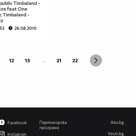
ublic Timbaland -
ize feat One
c Timbaland -
iz
553
26.08.2010
12
13
...
21
22
Партньорска
Abv.bg
Facebook
програма
Vesti.bg
Instagram