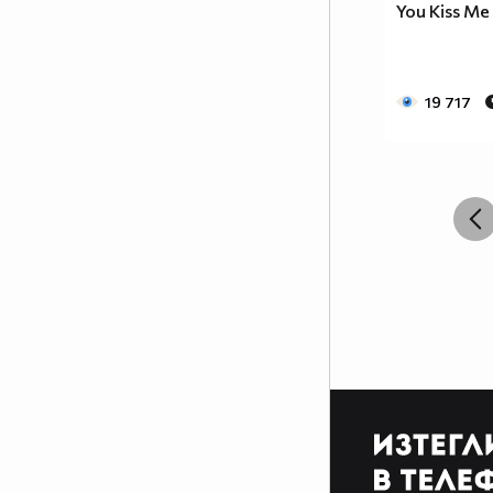
You Kiss Me
19 717