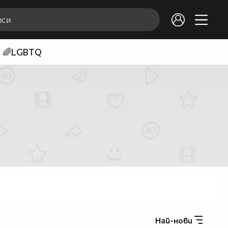
🌈LGBTQ
Най-нови