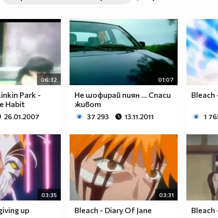
06:32
01:07
inkin Park -
Не шофирай пиян ... Спаси
Bleach 
e Habit
живот
26.01.2007
37 293
13.11.2011
1 76
03:35
03:31
giving up
Bleach - Diary Of Jane
Bleach 