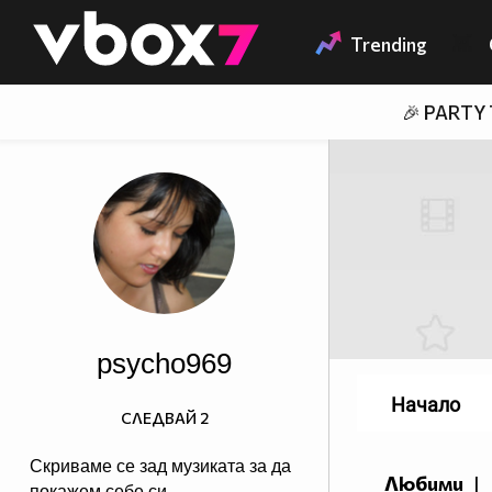
Member of
👾
Trending
🎉 PARTY
psycho969
Начало
СЛЕДВАЙ
2
Скриваме се зад музиката за да
Любими
|
покажем себе си...