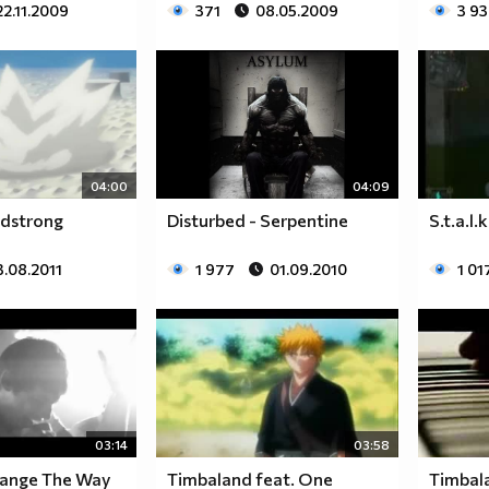
22.11.2009
371
08.05.2009
3 9
04:00
04:09
adstrong
Disturbed - Serpentine
S.t.a.l.
3.08.2011
1 977
01.09.2010
1 01
03:14
03:58
ange The Way
Timbaland feat. One
Timbala