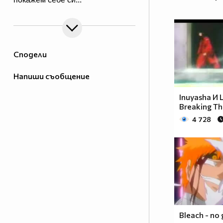
Сподели
Напиши съобщение
Inuyasha И L
Breaking Th
4 728
Bleach - no 