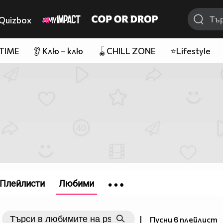
Quizbox
 TIME
👂 Клю – клю
🪀CHILL ZONE
⭐Lifestyle
Плейлисти
Любими
|
Пусни в плейлист