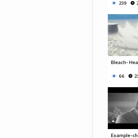
239
Bleach- He
66
2
Example-ch