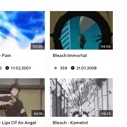
03:00
04:06
- Pain
Bleach Immortal
5
17.02.2007
359
21.07.2008
04:16
04:23
- Lips Of An Angel
Bleach - Kamelot