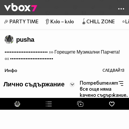
Member of
👾
🎉 PARTY TIME
👂 Клю – клю
🪀CHILL ZONE
⭐Li
pusha
•••••••••••••••••••••••••
››› Горещите Музикални Парчета!
‹‹‹
•••••••••••••••••••••••••
Инфо
СЛЕДВАЙ
13
Потребителят
Лично съдържание
все още няма
качено съдържание.