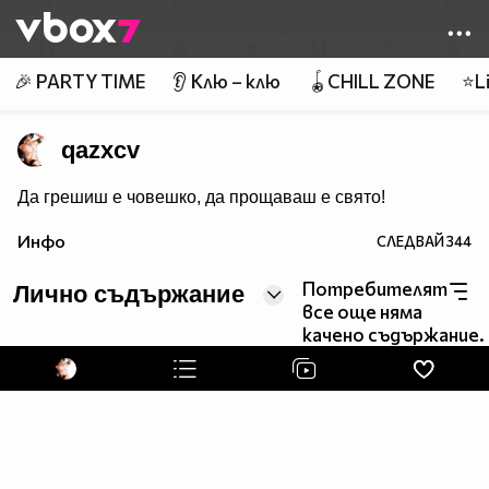
Member of
👾
🎉 PARTY TIME
👂 Клю – клю
🪀CHILL ZONE
⭐Li
qazxcv
Да грешиш е човешко, да прощаваш е свято!
Инфо
СЛЕДВАЙ
344
Потребителят
Лично съдържание
все още няма
качено съдържание.