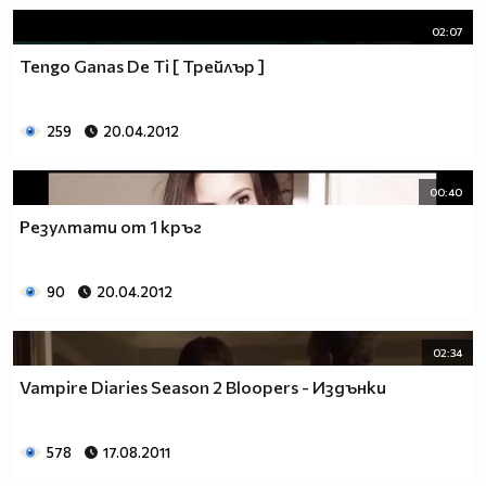
02:07
Tengo Ganas De Ti [ Трейлър ]
259
20.04.2012
00:40
Резултати от 1 кръг
90
20.04.2012
02:34
Vampire Diaries Season 2 Bloopers - Издънки
578
17.08.2011