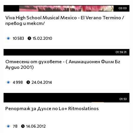
03:03
Viva High School Musical Mexico - El Verano Termino /
превод и текст/
10 583
15.02.2010
01:59:31
Отнесени от духовете - ( Анимационен Филм Бг
Аудио 2001)
4 998
24.04.2014
01:53
Репортаж за Дулсе по Lo+ Ritmoslatinos
78
14.06.2012