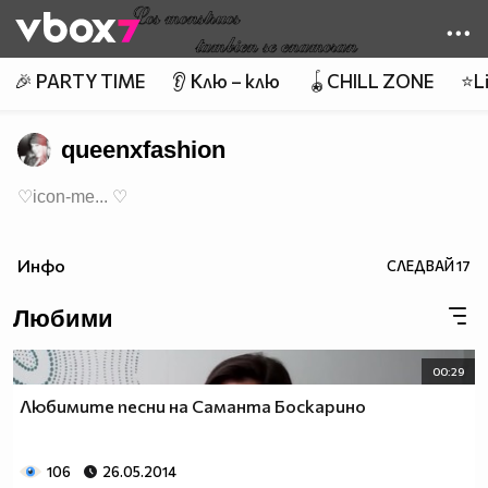
Member of
👾
🎉 PARTY TIME
👂 Клю – клю
🪀CHILL ZONE
⭐Li
queenxfashion
♡icon-me... ♡
Инфо
СЛЕДВАЙ
17
Любими
00:29
Любимите песни на Саманта Боскарино
106
26.05.2014