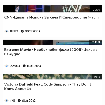
20:09
CNN-Цялата Истина За Кеча И Стероидите 1част
8 882
09.11.2007
01:15:31
Extreme Movie / Необикновен филм (2008) Целия с
Бг Аудио
22 903
11.05.2014
03:18
Victoria Duffield Feat. Cody Simpson - They Don't
Know About Us
178
10.11.2012