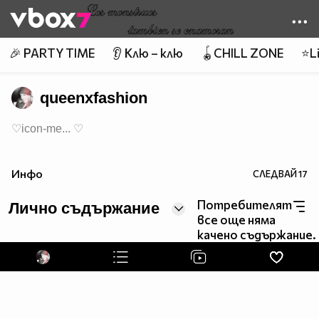
Member of
👾
🎉 PARTY TIME
👂 Клю – клю
🪀CHILL ZONE
⭐Li
queenxfashion
♡icon-me... ♡
Инфо
СЛЕДВАЙ
17
Потребителят
Лично съдържание
все още няма
качено съдържание.